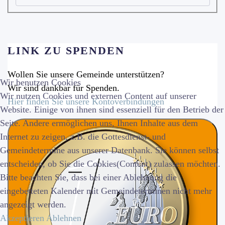
LINK ZU SPENDEN
Wollen Sie unsere Gemeinde unterstützen?
Wir benutzen Cookies
Wir sind dankbar für Spenden.
Wir nutzen Cookies und externen Content auf unserer
Hier finden Sie unsere Kontoverbindungen
Website. Einige von ihnen sind essenziell für den Betrieb der
Seite. Andere ermöglichen uns, Ihnen Inhalte aus dem
Internet zu zeigen, z.B. die Gottesdienst- und
Gemeindetermine aus unserer Datenbank. Sie können selbst
entscheiden, ob Sie die Cookies(Content) zulassen möchten.
Bitte beachten Sie, dass bei einer Ablehnung die
eingebetteten Kalender mit Gemeindeterminen nicht mehr
angezeigt werden.
Akzeptieren
Ablehnen