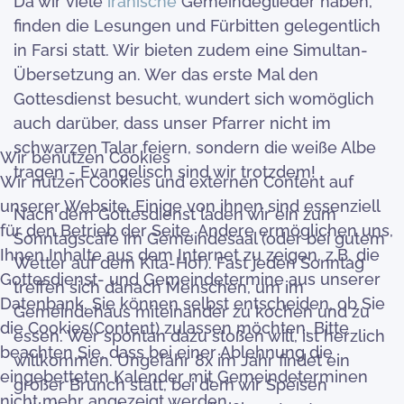
Da wir viele
iranische
Gemeindeglieder haben,
finden die Lesungen und Fürbitten gelegentlich
in Farsi statt. Wir bieten zudem eine Simultan-
Übersetzung an. Wer das erste Mal den
Gottesdienst besucht, wundert sich womöglich
auch darüber, dass unser Pfarrer nicht im
schwarzen Talar feiern, sondern die weiße Albe
Wir benutzen Cookies
tragen - Evangelisch sind wir trotzdem!
Wir nutzen Cookies und externen Content auf
unserer Website. Einige von ihnen sind essenziell
Nach dem Gottesdienst laden wir ein zum
für den Betrieb der Seite. Andere ermöglichen uns,
Sonntagscafé im Gemeindesaal (oder bei gutem
Ihnen Inhalte aus dem Internet zu zeigen, z.B. die
Wetter auf dem Kita-Hof). Fast jeden Sonntag
Gottesdienst- und Gemeindetermine aus unserer
treffen sich danach Menschen, um im
Datenbank. Sie können selbst entscheiden, ob Sie
Gemeindehaus miteinander zu kochen und zu
die Cookies(Content) zulassen möchten. Bitte
essen. Wer spontan dazu stoßen will, ist herzlich
beachten Sie, dass bei einer Ablehnung die
willkommen. Ungefähr 8x im Jahr findet ein
eingebetteten Kalender mit Gemeindeterminen
großer Brunch statt, bei dem wir Speisen
nicht mehr angezeigt werden.