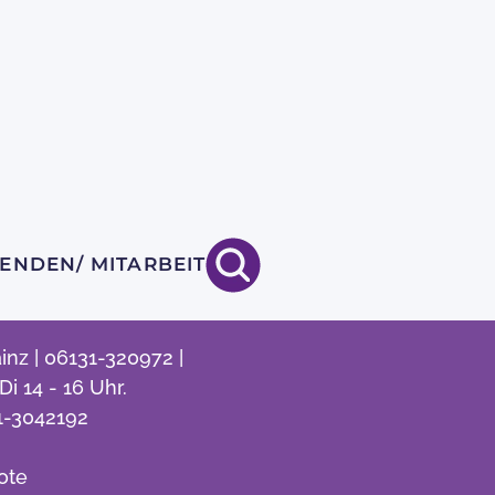
ENDEN/ MITARBEIT
nz | 06131-320972 |
i 14 - 16 Uhr.
1-3042192
ote