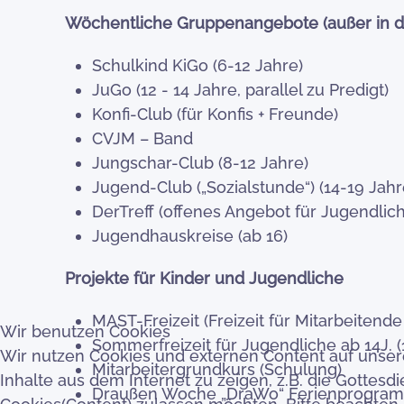
Wöchentliche Gruppenangebote (außer in d
Schulkind KiGo (6-12 Jahr
JuGo (12 - 14 Jahre, parallel zu
Konfi-Club (für Konfis + Freu
CVJM – Band /Donn
Jungschar-Club (8-12 Jahr
Jugend-Club („Sozialstunde“) (14
DerTreff (offenes Angebot für Jugen
Jugendhauskreise (ab 16
Projekte für Kinder und Jugendliche
MAST-Freizeit (Freizeit für Mitarbeitend
Wir benutzen Cookies
Sommerfreizeit für Jugendliche ab 14J. (1
Wir nutzen Cookies und externen Content auf unserer
Mitarbeitergrundkurs (Schulung)
Inhalte aus dem Internet zu zeigen, z.B. die Gotte
Draußen Woche „DraWo“ Ferienprogramm 