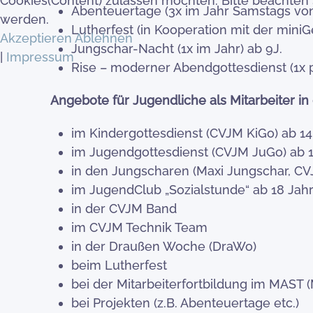
Cookies(Content) zulassen möchten. Bitte beachten
Abenteuertage (3x im Jahr Samstags von 
werden.
Lutherfest (in Kooperation mit der mini
Akzeptieren
Ablehnen
Jungschar-Nacht (1x im Jahr) ab 9J.
|
Impressum
Rise – moderner Abendgottesdienst (1x 
Angebote für Jugendliche als Mitarbeiter in
im Kindergottesdienst (CVJM KiGo) ab 1
im Jugendgottesdienst (CVJM JuGo) ab 
in den Jungscharen (Maxi Jungschar, C
im JugendClub „Sozialstunde“ ab 18 Jah
in der CVJM Band
im CVJM Technik Team
in der Draußen Woche (DraWo)
beim Lutherfest
bei der Mitarbeiterfortbildung im MAST 
bei Projekten (z.B. Abenteuertage etc.)